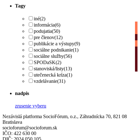
Tagy
iné
(2)
informácia
(6)
podujatia
(50)
pre členov
(12)
publikácie a výstupy
(9)
sociálne podnikanie
(1)
sociálne služby
(56)
SPODaSK
(2)
stanoviská/listy
(13)
utečenecká kríza
(1)
vzdelávanie
(31)
nadpis
zrusenie vyberu
Nezávislá platforma SocioFórum, o.z., Záhradnícka 70, 821 08
Bratislava
socioforum@socioforum.sk
IČO: 422 630 00
DIČ: 2024 050 105