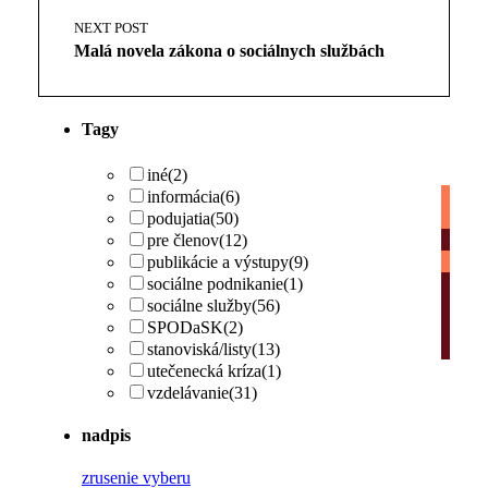
NEXT POST
Malá novela zákona o sociálnych službách
Tagy
iné
(2)
informácia
(6)
podujatia
(50)
pre členov
(12)
publikácie a výstupy
(9)
sociálne podnikanie
(1)
sociálne služby
(56)
SPODaSK
(2)
stanoviská/listy
(13)
utečenecká kríza
(1)
vzdelávanie
(31)
nadpis
zrusenie vyberu