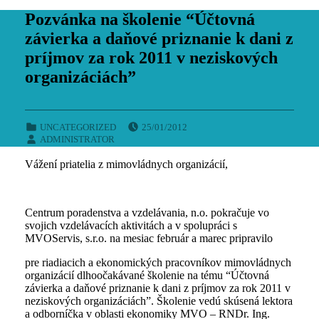
Pozvánka na školenie “Účtovná
závierka a daňové priznanie k dani z
príjmov za rok 2011 v neziskových
organizáciách”
POSTED ON:
CATEGORIZED IN:
UNCATEGORIZED
25/01/2012
WRITTEN BY:
ADMINISTRATOR
Vážení priatelia z mimovládnych organizácií,
Centrum poradenstva a vzdelávania, n.o. pokračuje vo
svojich vzdelávacích aktivitách a v spolupráci s
MVOServis, s.r.o. na mesiac február a marec pripravilo
pre riadiacich a ekonomických pracovníkov mimovládnych
organizácií dlhoočakávané školenie na tému “Účtovná
závierka a daňové priznanie k dani z príjmov za rok 2011 v
neziskových organizáciách”. Školenie vedú skúsená lektora
a odborníčka v oblasti ekonomiky MVO – RNDr. Ing.