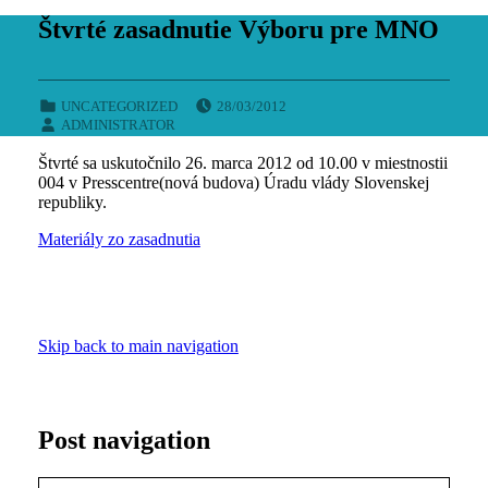
Štvrté zasadnutie Výboru pre MNO
POSTED ON:
CATEGORIZED IN:
UNCATEGORIZED
28/03/2012
WRITTEN BY:
ADMINISTRATOR
Štvrté sa uskutočnilo 26. marca 2012 od 10.00 v miestnostii
004 v Presscentre(nová budova) Úradu vlády Slovenskej
republiky.
Materiály zo zasadnutia
Skip back to main navigation
Post navigation