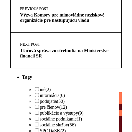
PREVIOUS POST
Výzva Komory pre mimovládne neziskové
organizácie pre nastupujúcu vládu
NEXT POST
Tlačová správa zo stretnutia na Ministerstve
financií SR
Tagy
iné
(2)
informácia
(6)
podujatia
(50)
pre členov
(12)
publikácie a výstupy
(9)
sociálne podnikanie
(1)
sociálne služby
(56)
SPODaSK
(2)