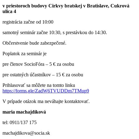
v priestoroch budovy Cirkvy bratskej v Bratislave, Cukrová
ulica 4
registrácia začne od 10:00
samotný seminár začne 10:30, s prestávkou do 14:30.
Občerstvenie bude zabezpečené.
Poplatok za seminár je
pre členov SocioFóra – 5 € za osobu
pre ostatných účastníkov – 15 € za osobu
Prihlasovať sa môžete na tomto linku
https://forms.gle/ZadW6TVUDDm7TMup9
V prípade otázok ma neváhajte kontaktovať.
maria machajdíková
tel: 0911/137 175
machajdikova
@
socia
.sk