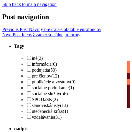
Skip back to main navigation
Post navigation
Previous Post
Návrhy pre ďalšie obdobie eurofondov
Next Post
Ideový zámer sociálnej reformy
Tagy
iné
(2)
informácia
(6)
podujatia
(50)
pre členov
(12)
publikácie a výstupy
(9)
sociálne podnikanie
(1)
sociálne služby
(56)
SPODaSK
(2)
stanoviská/listy
(13)
utečenecká kríza
(1)
vzdelávanie
(31)
nadpis