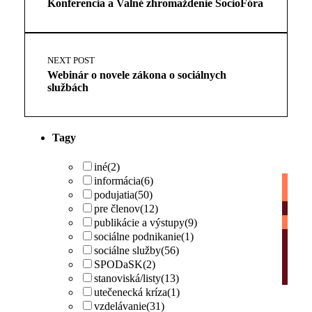
Konferencia a Valné zhromaždenie SocioFóra
NEXT POST
Webinár o novele zákona o sociálnych
službách
Tagy
iné
(2)
informácia
(6)
podujatia
(50)
pre členov
(12)
publikácie a výstupy
(9)
sociálne podnikanie
(1)
sociálne služby
(56)
SPODaSK
(2)
stanoviská/listy
(13)
utečenecká kríza
(1)
vzdelávanie
(31)