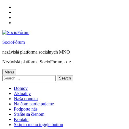
Skip
to
Skip
main
to
Skip
navigation
main
to
Skip
content
footer
to
sidebar
SocioFórum
nezávislá platforma sociálnych MNO
Nezávislá platforma SocioFórum, o. z.
Menu
Search
for:
Domov
Aktuality
Naša ponuka
Na čom participujeme
Podporte nás
Staňte sa členom
Kontakt
Skip to menu toggle button