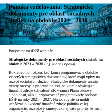
Ponuka vzdelávania: Strategické
dokumenty pre oblasť sociálnych
služieb na obdobie 2021 – 2030
POSTED ON:
CATEGORIZED IN:
UNCATEGORIZED
15/11/2021
WRITTEN BY:
ADMINISTRATOR
Pozývame na ďalší webinár:
Strategické dokumenty pre oblasť sociálnych služieb na
obdobie 2021 – 2030
(Ing. Mária Filipová)
Rok 2020 bol rokom, keď končí programovacie obdobie
viacerých strategických dokumentov, ktoré majú vplyv na
rozvoj sociálnych služieb. Strategické dokumenty určujú
trendy rozvoja a prioritné oblasti, na ktoré nadväzujú aj
finančné zdroje schválené EK v rámci Plánu obnovy
a odolnosti, ako aj pripravované programovacie obdobie
EŠIF na roky 2021 – 2027. Na to, aby ste sa mohli
uchádzať o uvedené finančné zdroje politika vašej
organizácie, rozvojové zámery, ako aj vaše priority by mali