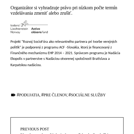
Organizátor si vyhradzuje právo pri nízkom počte termín
vzdelávania zmeniť alebo zrušiť.
Projekt “Rozvoj SocioFóra ako relevantného partnera pri tvorbe verejných
politík” je podporený z programu ACF -Slovakia, ktorý je financovaný z
Finančného mechanizmu EHP 2014 – 2021. Správcom programu je Nadácia
Ekopolis v partnerstve s Nadáciou otvorenej spoločnosti Bratislava a
Karpatskou nadáciou.
TAGGED AS:
PODUJATIA
,
PRE ČLENOV
,
SOCIÁLNE SLUŽBY
Skip
back
to
main
Post
navigation
navigation
PREVIOUS POST