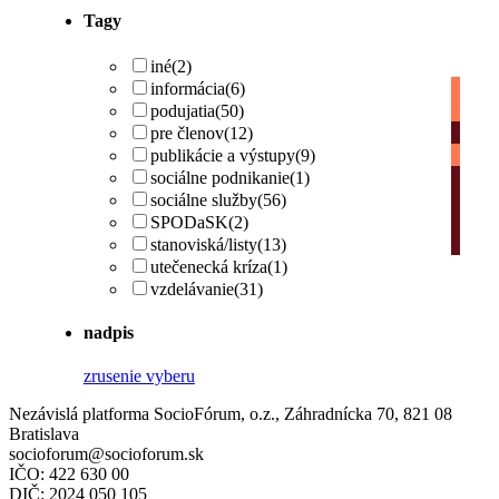
Tagy
iné
(2)
informácia
(6)
podujatia
(50)
pre členov
(12)
publikácie a výstupy
(9)
sociálne podnikanie
(1)
sociálne služby
(56)
SPODaSK
(2)
stanoviská/listy
(13)
utečenecká kríza
(1)
vzdelávanie
(31)
nadpis
zrusenie vyberu
Nezávislá platforma SocioFórum, o.z., Záhradnícka 70, 821 08
Bratislava
socioforum@socioforum.sk
IČO: 422 630 00
DIČ: 2024 050 105