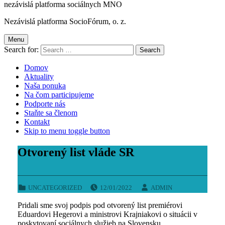
nezávislá platforma sociálnych MNO
Nezávislá platforma SocioFórum, o. z.
Menu
Search for:
Domov
Aktuality
Naša ponuka
Na čom participujeme
Podporte nás
Staňte sa členom
Kontakt
Skip to menu toggle button
Otvorený list vláde SR
POSTED ON:
WRITTEN BY:
CATEGORIZED IN:
UNCATEGORIZED
12/01/2022
ADMIN
Pridali sme svoj podpis pod otvorený list premiérovi
Eduardovi Hegerovi a ministrovi Krajniakovi o situácii v
poskytovaní sociálnych služieb na Slovensku.