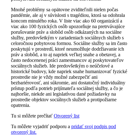
Mnohé problémy sa opätovne zviditeľnili nielen počas
pandémie, ale aj v súvislosti s tragédiou, ktorá sa odohrala
koncom minulého roka. V liste viac ako 60 organizácií a
viac ako 100 fyzických osôb upozorňuje na pretrvávajúce
porušovanie práv a slobôd osôb odkázaných na sociálne
služby, predovšetkým v zariadeniach sociálnych služieb s
celoročnou pobytovou formou. Sociálne služby sa im často
poskytujú v prostredí, ktoré neumožňuje dodržiavanie ich
práv a slobôd, a to aj napriek veľkej snahe a obetavej, a
často nedocenenej práci zamestnancov aj poskytovateľov
sociálnych služieb. Ide predovšetkým o neúčelové a
historické budovy, kde napriek snahe humanizovať fyzické
prostredie nie je vždy možné zabezpečiť ani
bezbariérovosť, ani súkromie, ani dostatočný individuálny
prístup podľa potrieb prijímateľa sociálnej služby, a čo je
najhoršie, niekde ani legislatívou dané požiadavky na
prostredie objektov sociálnych služieb a protipožiarne
opatrenia.
Tu si môžete prečítať
Otvorený list
Tu môžete vyjadriť podporu a
pridať svoj podpis pod
otvorený list.