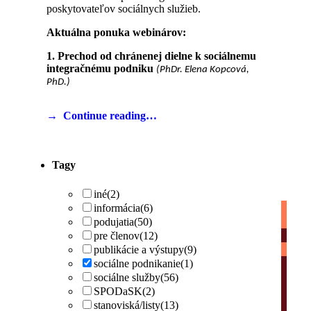
poskytovateľov sociálnych služieb.
Aktuálna ponuka webinárov:
1. Prechod od chránenej dielne k sociálnemu
integračnému podniku
(PhDr. Elena Kopcová,
PhD.)
Continue reading…
Tagy
iné
(2)
informácia
(6)
podujatia
(50)
pre členov
(12)
publikácie a výstupy
(9)
sociálne podnikanie
(1)
sociálne služby
(56)
SPODaSK
(2)
stanoviská/listy
(13)