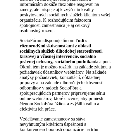
informáciám dokáže flexibilne reagovať na
zmeny, ale prispeje aj k zvýšeniu kvality
poskytovaných sociálnych služieb klientom vašej
organizácie. K rozhodujúcim faktorom
spokojnosti zamestnanca je aj celkový
osobnostný rozvoj.
SocioFórum disponuje tímom
ľudí s
rôznorodými skúsenosťami z oblasti
sociálnych služieb dlhodobej starostlivosti,
krízovej a včasnej intervencie, sociálno-
právnej ochrany, sociálneho podnika
nia a pod.
Okruh tém je možno rozšíriť na základe záujmu a
požiadaviek účastníkov webinárov. Na základe
analýzy požiadaviek, konzultácií, dôkladnej
prípravy a na základe dlhoročných skúseností
odborníkov v radoch SocioFóra a
spolupracujúcich partnerov pripravujeme sériu
online webinárov, ktoré chceme, aby priniesli
členom SocioFóra úžitok a zvýšili kvalitu a
efektivitu ich práce.
Vzdelávanie zamestnancov sa stáva
nevyhnutným kritériom úspešnosti a
konkurencieschopnosti organizácie na trhu