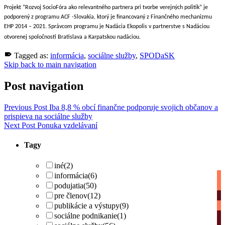
Projekt “Rozvoj SocioFóra ako relevantného partnera pri tvorbe verejných politík” je
podporený z programu ACF -Slovakia, ktorý je financovaný z Finančného mechanizmu
EHP 2014 – 2021. Správcom programu je Nadácia Ekopolis v partnerstve s Nadáciou
otvorenej spoločnosti Bratislava a Karpatskou nadáciou.
Tagged as:
informácia
,
sociálne služby
,
SPODaSK
Skip back to main navigation
Post navigation
Previous Post
Iba 8,8 % obcí finančne podporuje svojich občanov a
prispieva na sociálne služby
Next Post
Ponuka vzdelávaní
Tagy
iné
(2)
informácia
(6)
podujatia
(50)
pre členov
(12)
publikácie a výstupy
(9)
sociálne podnikanie
(1)